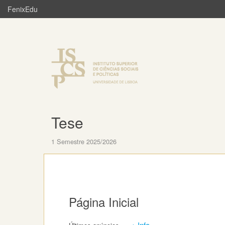
FenixEdu
Tese
1 Semestre 2025/2026
Página Inicial
+ Info