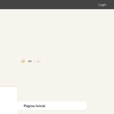
Login
PT
EN
Página Inicial