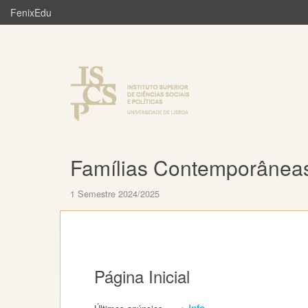
FenixEdu
Famílias Contemporâneas
1 Semestre 2024/2025
Página Inicial
+ Info