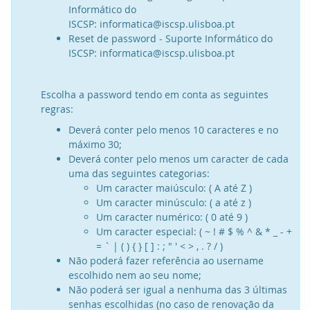
Informático do
ISCSP: informatica@iscsp.ulisboa.pt
Reset de password - Suporte Informático do
ISCSP: informatica@iscsp.ulisboa.pt
Escolha a password tendo em conta as seguintes
regras:
Deverá conter pelo menos 10 caracteres e no
máximo 30;
Deverá conter pelo menos um caracter de cada
uma das seguintes categorias:
Um caracter maiúsculo: ( A até Z )
Um caracter minúsculo: ( a até z )
Um caracter numérico: ( 0 até 9 )
Um caracter especial: ( ~ ! # $ % ^ & * _ - +
= ` | ( ) { } [ ] : ; " ' < > , . ? / )
Não poderá fazer referência ao username
escolhido nem ao seu nome;
Não poderá ser igual a nenhuma das 3 últimas
senhas escolhidas (no caso de renovação da