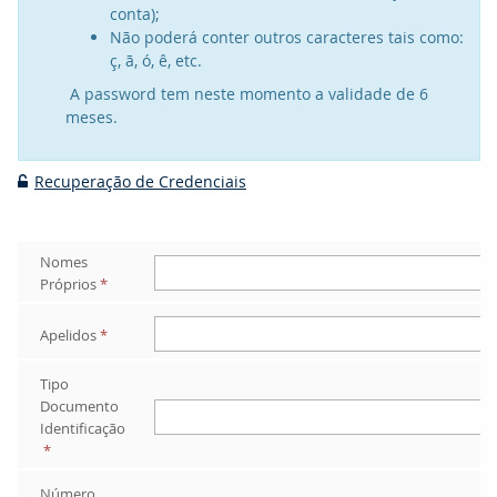
conta);
Não poderá conter outros caracteres tais como:
ç, ã, ó, ê, etc.
A password tem neste momento a validade de 6
meses.
Recuperação de Credenciais

Nomes 
Próprios
*
Apelidos
*
Tipo 
Documento 
Identificação
*
Número 